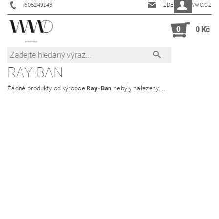
605249243
ZDENKA@WWO.CZ
0
0 Kč
RAY-BAN
Žádné produkty od výrobce
Ray-Ban
nebyly nalezeny....