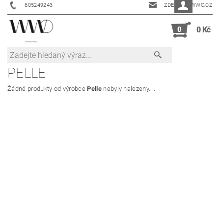
605249243
ZDENKA@WWO.CZ
0
0 Kč
PELLE
Žádné produkty od výrobce
Pelle
nebyly nalezeny....