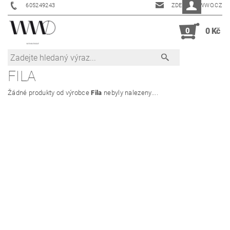
605249243
ZDENKA@WWO.CZ
0
0 Kč
FILA
Žádné produkty od výrobce
Fila
nebyly nalezeny....