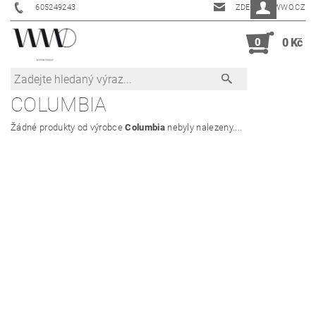
605249243
ZDENKA@WWO.CZ
0
0 Kč
COLUMBIA
Žádné produkty od výrobce
Columbia
nebyly nalezeny....