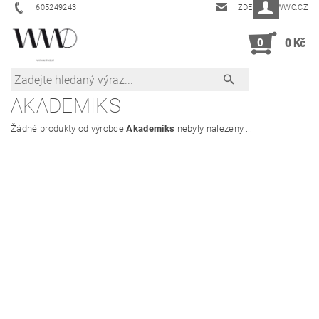
605249243
ZDENKA@WWO.CZ
0
0 Kč
AKADEMIKS
Žádné produkty od výrobce
Akademiks
nebyly nalezeny....