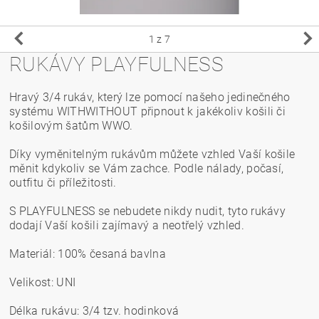
1
z 7
RUKÁVY PLAYFULNESS
Hravý 3/4 rukáv, který lze pomocí našeho jedinečného
systému WITHWITHOUT připnout k jakékoliv košili či
košilovým šatům WWO.
Díky vyměnitelným rukávům můžete vzhled Vaší košile
měnit kdykoliv se Vám zachce. Podle nálady, počasí,
outfitu či příležitosti.
S PLAYFULNESS se nebudete nikdy nudit, tyto rukávy
dodají Vaší košili zajímavý a neotřelý vzhled.
Materiál: 100% česaná bavlna
Velikost: UNI
Délka rukávu: 3/4 tzv. hodinková