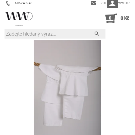
605249243
ZDENKA@WWO.CZ
0
0 Kč