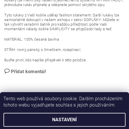
Rukávy lze měnit díky našemu jedinečnému systému WITHWITHOUT,
jednoduše rukáv připnete a odepnete pomocí skrytého zipu.
Tyto rukávy z Vaší košile udělají fashion statement. Další rukávy lze
samostatně dokoupit v našem eshopu v sekci DOPLŇKY. Můžete si
tak vytvořit variabilní šatník pro každou příležitost, podle Vaší
momentální nálady, košile SIMPLICITY se přizpůsobí tady a teď.
MATERIÁL: 100% česaná bavlna
STŘIH: rovný, pánský, s límečkem, rozepínací.
Buďte první, kdo napíše příspěvek k této položce.
Přidat komentář
Tento web používá soubory cookie. Dalším procházením
tohoto webu vyjadřujete souhlas s jejich používáním.
NASTAVENÍ
2026 © WWO, všechna práva vyhrazena