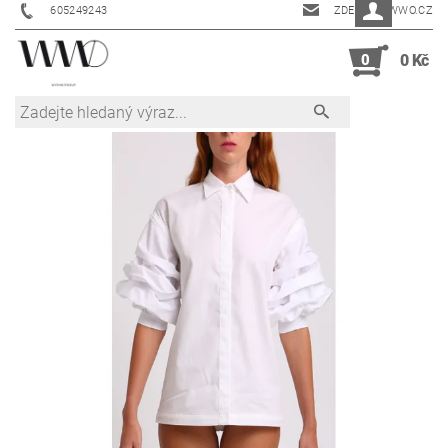
605249243
ZDENKA@WWO.CZ
0
0 Kč