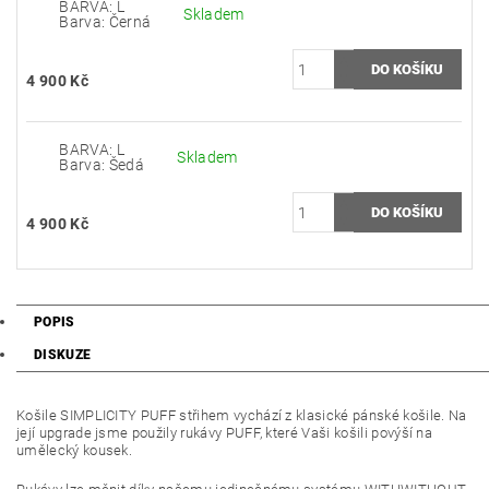
BARVA: L
Skladem
Barva: Černá
4 900 Kč
BARVA: L
Skladem
Barva: Šedá
4 900 Kč
POPIS
DISKUZE
Košile SIMPLICITY PUFF střihem vychází z klasické pánské košile. Na
její upgrade jsme použily rukávy PUFF, které Vaši košili povýší na
umělecký kousek.