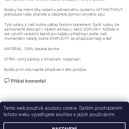
Rukávy lze měnit díky našemu jedinečnému systému WITHWITHOUT,
jednoduše rukáv připnete a odepnete pomocí skrytého zipu.
Tyto rukávy z Vaší košile udělají fashion statement. Další rukávy lze
samostatně dokoupit v našem eshopu v sekci DOPLŇKY. Můžete si
tak vytvořit variabilní šatník pro každou příležitost, podle Vaší
momentální nálady, košile SIMPLICITY se přizpůsobí tady a teď.
MATERIÁL: 100% česaná bavlna
STŘIH: rovný, pánský, s límečkem, rozepínací.
Buďte první, kdo napíše příspěvek k této položce.
Přidat komentář
Tento web používá soubory cookie. Dalším procházením
tohoto webu vyjadřujete souhlas s jejich používáním.