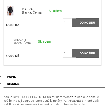
BARVA: L
Skladem
Barva: Černá
4 900 Kč
BARVA: L
Skladem
Barva: Šedá
4 900 Kč
POPIS
DISKUZE
Košile SIMPLICITY PLAYFULNESS střihem vychází z klasické pánské
košile. Na její upgrade jsme použily rukávy PLAYFULNESS, které Vaši
košili povýší na umělecký kousek a dodají jí hravý charakter.