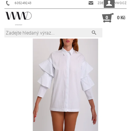
605249243
ZDENKA@WWO.CZ
0
0 Kč