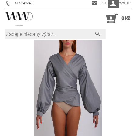
605249243
ZDENKA@WWO.CZ
0
0 Kč