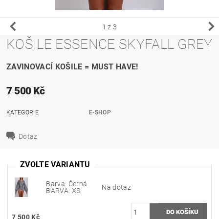
1
z 3
KOŠILE ESSENCE SKYFALL GREY
ZAVINOVACÍ KOŠILE = MUST HAVE!
7 500 Kč
KATEGORIE
E-SHOP
Dotaz
ZVOLTE VARIANTU
Barva: Černá
Na dotaz
BARVA: XS
7 500 Kč