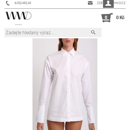
605249243
ZDENKA@WWO.CZ
0
0 Kč