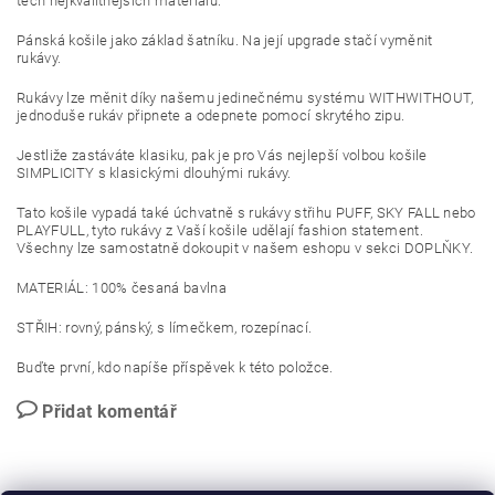
těch nejkvalitnějších materiálů.
Pánská košile jako základ šatníku. Na její upgrade stačí vyměnit
rukávy.
Rukávy lze měnit díky našemu jedinečnému systému WITHWITHOUT,
jednoduše rukáv připnete a odepnete pomocí skrytého zipu.
Jestliže zastáváte klasiku, pak je pro Vás nejlepší volbou košile
SIMPLICITY s klasickými dlouhými rukávy.
Tato košile vypadá také úchvatně s rukávy střihu PUFF, SKY FALL nebo
PLAYFULL, tyto rukávy z Vaší košile udělají fashion statement.
Všechny lze samostatně dokoupit v našem eshopu v sekci DOPLŇKY.
MATERIÁL: 100% česaná bavlna
STŘIH: rovný, pánský, s límečkem, rozepínací.
Buďte první, kdo napíše příspěvek k této položce.
Přidat komentář