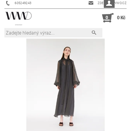
605249243
ZDENKA@WWO.CZ
0
0 Kč