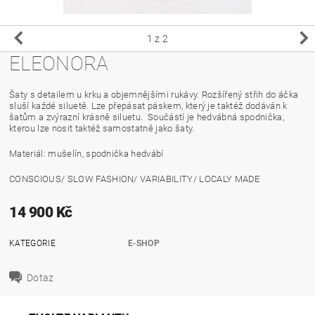
1
z 2
ELEONORA
Šaty s detailem u krku a objemnějšími rukávy. Rozšířený střih do áčka
sluší každé siluetě. Lze přepásat páskem, který je taktéž dodáván k
šatům a zvýrazní krásně siluetu. Součástí je hedvábná spodnička,
kterou lze nosit taktéž samostatně jako šaty.
Materiál: mušelín, spodnička hedvábí
CONSCIOUS/ SLOW FASHION/ VARIABILITY/ LOCALY MADE
14 900 Kč
KATEGORIE
E-SHOP
Dotaz