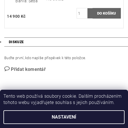
Barva: Šedá
14 900 Kč
DISKUZE
Buďte první, kdo napíše příspěvek k této položce.
Přidat komentář
Tento web používá soubory cookie. Dalším procházením
tohoto webu vyjadřujete souhlas s jejich používáním.
NASTAVENÍ
2026 © WWO, všechna práva vyhrazena